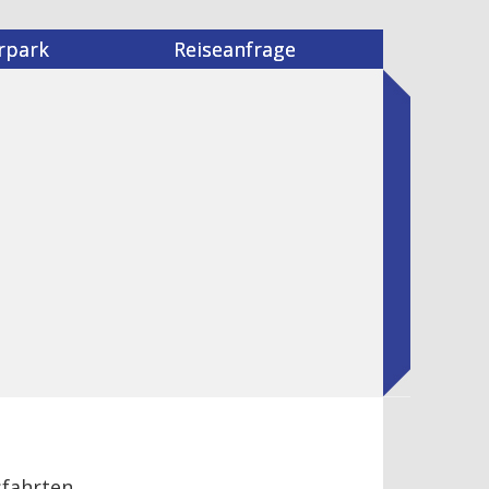
rpark
Reiseanfrage
sfahrten