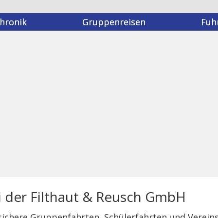
hronik
Gruppenreisen
Fuh
i der Filthaut & Reusch GmbH
 sichere Gruppenfahrten, Schülerfahrten und Verein